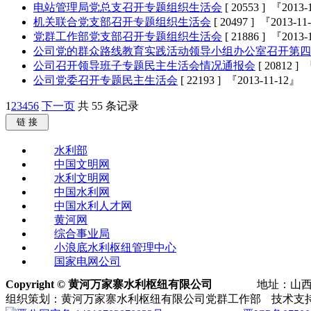
电站管理局党总支召开专题组织生活会
[ 20553 ] 『2013
机关联合党支部召开专题组织生活会
[ 20497 ] 『2013-1
党群工作部党支部召开专题组织生活会
[ 21886 ] 『2013
公司党的群众路线教育实践活动领导小组办公室召开第四
公司召开领导班子专题民主生活会情况通报会
[ 20812 ]
公司党委召开专题民主生活会
[ 22193 ] 『2013-11-12』
1
2
3
4
5
6
下一页
共 55 条记录
链 接
水利部
中国文明网
水利文明网
中国水利网
中国水利人才网
黄河网
综合事业局
小浪底水利枢纽管理中心
国家电网公司
Copyright © 黄河万家寨水利枢纽有限公司
地址：山西
组织策划：黄河万家寨水利枢纽有限公司党群工作部
技术支