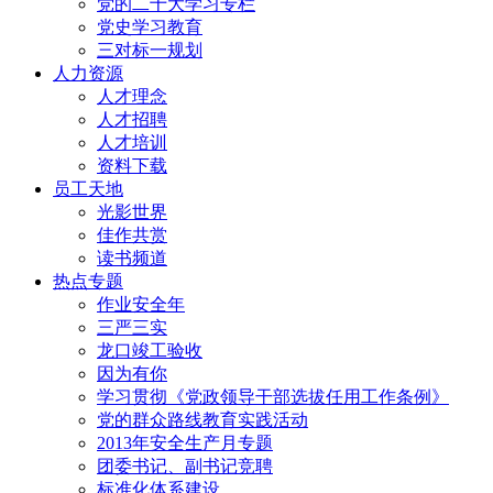
党的二十大学习专栏
党史学习教育
三对标一规划
人力资源
人才理念
人才招聘
人才培训
资料下载
员工天地
光影世界
佳作共赏
读书频道
热点专题
作业安全年
三严三实
龙口竣工验收
因为有你
学习贯彻《党政领导干部选拔任用工作条例》
党的群众路线教育实践活动
2013年安全生产月专题
团委书记、副书记竞聘
标准化体系建设