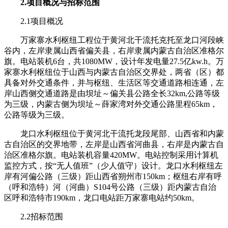
2.项目概况与招标范围
2.1项目概况
万家寨水利枢纽工程位于黄河北干流托克托至龙口河段峡
谷内，左岸隶属山西省偏关县，右岸隶属内蒙古自治区准格尔
旗。电站装机6台，共1080MW，设计年发电量27.5亿kw.h。万
家寨水利枢纽位于山西与内蒙古自治区交界处，两省（区）都
具备对外交通条件，并与枢纽、生活区等交通道路相连通，左
岸山西侧交通道路是由坝址～偏关县公路全长32km,公路等级
为三级，内蒙古侧为坝址～薛家湾对外交通公路里程65km，
公路等级为三级。
龙口水利枢纽位于黄河北干流托龙段尾部、山西省和内蒙
古自治区的交界地带，左岸是山西省河曲县，右岸是内蒙古自
治区准格尔旗。电站装机容量420MW。电站控制采用计算机
监控方式，按“无人值班”（少人值守）设计。龙口水利枢纽左
岸有河偏公路（三级）距山西省朔州市150km；枢纽右岸有呼
（呼和浩特）河（河曲）S104号公路（三级）距内蒙古自治
区呼和浩特市190km，龙口电站距万家寨电站约50km。
2.2招标范围