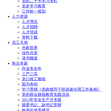
党的二十大学习专栏
党史学习教育
三对标一规划
人力资源
人才理念
人才招聘
人才培训
资料下载
员工天地
光影世界
佳作共赏
读书频道
热点专题
作业安全年
三严三实
龙口竣工验收
因为有你
学习贯彻《党政领导干部选拔任用工作条例》
党的群众路线教育实践活动
2013年安全生产月专题
团委书记、副书记竞聘
标准化体系建设