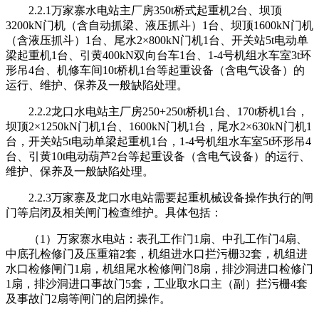
2.2.1万家寨水电站主厂房350t桥式起重机2台、坝顶
3200kN门机（含自动抓梁、液压抓斗）1台、坝顶1600kN门机
（含液压抓斗）1台、尾水2×800kN门机1台、开关站5t电动单
梁起重机1台、引黄400kN双向台车1台、1-4号机组水车室3t环
形吊4台、机修车间10t桥机1台等起重设备（含电气设备）的
运行、维护、保养及一般缺陷处理。
2.2.2龙口水电站主厂房250+250t桥机1台、170t桥机1台，
坝顶2×1250kN门机1台、1600kN门机1台，尾水2×630kN门机1
台，开关站5t电动单梁起重机1台，1-4号机组水车室5t环形吊4
台、引黄10t电动葫芦2台等起重设备（含电气设备）的运行、
维护、保养及一般缺陷处理。
2.2.3万家寨及龙口水电站需要起重机械设备操作执行的闸
门等启闭及相关闸门检查维护。具体包括：
（1）万家寨水电站：表孔工作门1扇、中孔工作门4扇、
中底孔检修门及压重箱2套，机组进水口拦污栅32套，机组进
水口检修闸门1扇，机组尾水检修闸门8扇，排沙洞进口检修门
1扇，排沙洞进口事故门5套，工业取水口主（副）拦污栅4套
及事故门2扇等闸门的启闭操作。