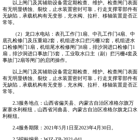
以上闸门及其辅助设备需定期检查、维护。检查闸门表面
有无明显锈蚀、裂纹，止水装置密封可靠，行走支撑零部件有
无缺陷，承载机构有无变形，充水阀、拉杆、移轴装置是否正
常等。
（2）龙口水电站：表孔工作门1扇、中孔工作门4扇、中
底孔检修门及压重箱2套，机组进水口拦污栅32套，机组进水
口检修闸门1扇，机组尾水检修闸门8扇，排沙洞进口检修门1
扇，排沙洞进口事故门5套，工业取水口主（副）拦污栅4套及
事故门2扇等闸门的启闭操作。
以上闸门及其辅助设备需定期检查、维护。检查闸门表面
有无明显锈蚀、裂纹，止水装置密封可靠，行走支撑零部件有
无缺陷，承载机构有无变形，充水阀、拉杆、移轴装置是否正
常等。
2.3服务地点：山西省偏关县、内蒙古自治区准格尔旗万
家寨水利枢纽，山西省河曲县、内蒙古自治区准格尔旗龙口水
利枢纽。
2.4服务期限：2021年5月1日至2023年4月30日。
2.5招标编号：WJZ-ZB-2021-041。