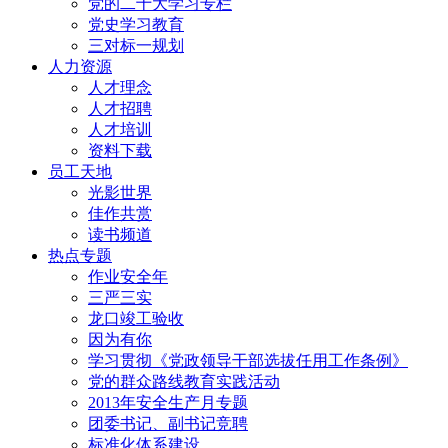
党的二十大学习专栏
党史学习教育
三对标一规划
人力资源
人才理念
人才招聘
人才培训
资料下载
员工天地
光影世界
佳作共赏
读书频道
热点专题
作业安全年
三严三实
龙口竣工验收
因为有你
学习贯彻《党政领导干部选拔任用工作条例》
党的群众路线教育实践活动
2013年安全生产月专题
团委书记、副书记竞聘
标准化体系建设