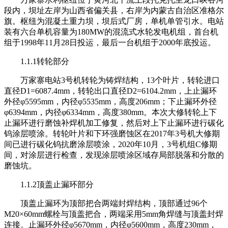
段内，坝址左岸为山西省偏关县，右岸为内蒙古自治区准格尔
旗。枢纽为混凝土重力坝，坝后式厂房，单机单管引水。电站
装有六台单机容量为180MW的混流式水轮发电机组，首台机
组于1998年11月28日投运，最后一台机组于2000年底投运。
1.1.1转轮部分
万家寨电站3号机转轮为铸焊结构，13个叶片，转轮进口
直径D1=6087.4mm，转轮出口直径D2=6104.2mm，上止漏环
外径φ5595mm，内径φ5535mm，高度206mm；下止漏环外径
φ6394mm，内径φ6334mm，高度380mm。本次大修转轮上下
止漏环进行磨蚀补焊机加工修复，然后对上下止漏环进行碳化
钨涂层喷涂。转轮叶片和下环强磨蚀区在2017年3号机大修期
间已进行碳化钨抗磨涂层喷涂，2020年10月，3号机组C修期
间，对涂层进行检查，发现涂层喷涂区域存局部脱落和分散的
磨蚀坑。
1.1.2顶盖止漏环部分
顶盖止漏环为顶部把合两端封焊结构，顶部通过96个
M20×60mm螺栓与顶盖把合，两端采用5mm角焊缝与顶盖封焊
连接。止漏环外径φ5670mm，内径φ5600mm，高度230mm，