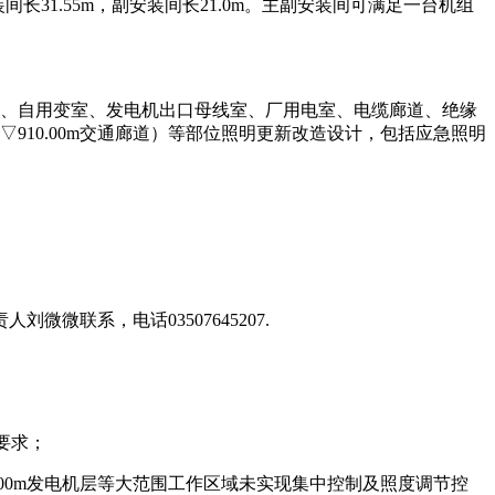
31.55m，副安装间长21.0m。主副安装间可满足一台机组
及厂变、自用变室、发电机出口母线室、厂用电室、电缆廊道、绝缘
910.00m交通廊道）等部位照明更新改造设计，包括应急照明
微联系，电话03507645207.
范要求；
.00m发电机层等大范围工作区域未实现集中控制及照度调节控