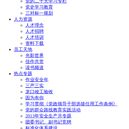
党的二十大学习专栏
党史学习教育
三对标一规划
人力资源
人才理念
人才招聘
人才培训
资料下载
员工天地
光影世界
佳作共赏
读书频道
热点专题
作业安全年
三严三实
龙口竣工验收
因为有你
学习贯彻《党政领导干部选拔任用工作条例》
党的群众路线教育实践活动
2013年安全生产月专题
团委书记、副书记竞聘
标准化体系建设