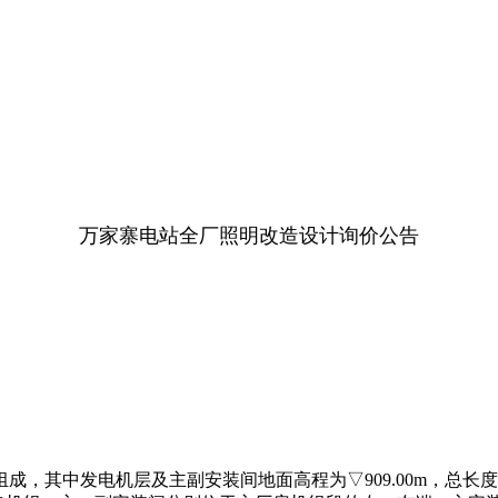
万家寨电站全厂照明改造设计询价公告
发电机层及主副安装间地面高程为▽909.00m，总长度196.55