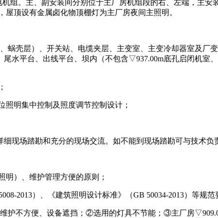
机组。主、副安装间分别位于主厂房机组段的右、左端，主安装间长
用，屋顶设有金属卤化物顶棚灯为主厂房夜间主照明。
、水轮机层、蜗壳层）、开关站、电缆夹层、主变室、主变冷却器室
水平台、出线平台、坝内（不包含▽937.00m底孔启闭机室、▽
；
等部位照明集中控制及照度调节控制设计；
详细现场踏勘和充分的现场交流。如不能到现场踏勘可与技术负责人刘微
色照明）、维护管理方便的原则；
08-2013）、《建筑照明设计标准》（GB 50034-2013）等规
致维护不方便、设备遮挡；②选用的灯具不节能；③主厂房▽909