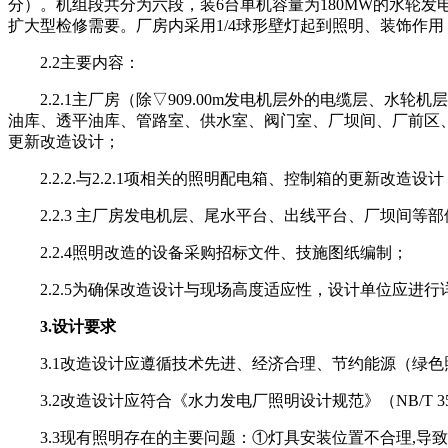
分）。机组段共分为六段，装6台单机容量为180MW的水轮发电
扩大型检修需要。厂房内采用1/4球形壁灯起到照明、装饰作
2.2主要内容：
2.2.1主厂房（除▽909.00m发电机层外的电缆层
油库、透平油库、管路室、供水室、阀门室、厂坝间、厂前区、尾
更新改造设计；
2.2.2.与2.2.1项相关的照明配电箱、控制箱的更新改造设计
2.2.3 主厂房发电机层、尾水平台、出线平台、厂坝间
2.2.4照明改造的设备采购招标文件、技施图纸编制；
2.2.5为确保改造设计与现场高度适应性，设计单位应进行
3.设计要求
3.1改造设计应遵循技术先进、经济合理、节约能源（绿
3.2改造设计应符合《水力发电厂照明设计规范》（NB/T 350
3.3现有照明存在的主要问题：①灯具安装位置不合理,导