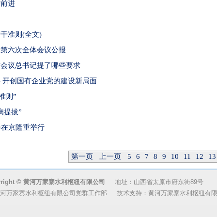
步前进
干准则(全文)
会第六次全体会议公报
作会议总书记提了哪些要求
 开创国有企业党的建设新局面
准则”
病提拔”
会在京隆重举行
第一页
上一页
5
6
7
8
9
10
11
12
13
yright © 黄河万家寨水利枢纽有限公司
地址：山西省太原市府东街
黄河万家寨水利枢纽有限公司党群工作部 技术支持：黄河万家寨水利枢纽有限